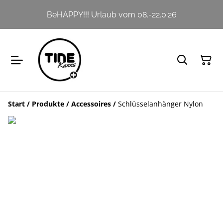
BeHAPPY!!! Urlaub vom 08.-22.0.26
Start
/
Produkte
/
Accessoires
/
Schlüsselanhänger Nylon