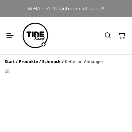
BeHAPPY!!! Urlaub vom 08.-22.0.26
Start
/
Produkte
/
Schmuck
/
Kette mit Anhänger